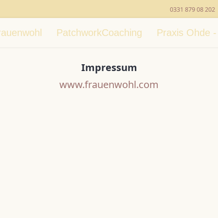
0331 879 08 202
rauenwohl
PatchworkCoaching
Praxis Ohde 
Impressum
www.frauenwohl.com